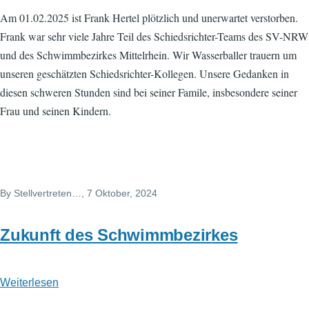
Die
Am 01.02.2025 ist Frank Hertel plötzlich und unerwartet verstorben.
Wasserballer
Frank war sehr viele Jahre Teil des Schiedsrichter-Teams des SV-NRW
und
und des Schwimmbezirkes Mittelrhein. Wir Wasserballer trauern um
das
unseren geschätzten Schiedsrichter-Kollegen. Unsere Gedanken in
Schiedsrichter-
diesen schweren Stunden sind bei seiner Famile, insbesondere seiner
Team
Frau und seinen Kindern.
trauern
um
Frank
Hertel
By
Stellvertreten…
, 7 Oktober, 2024
Zukunft des Schwimmbezirkes
Weiterlesen
über
Zukunft