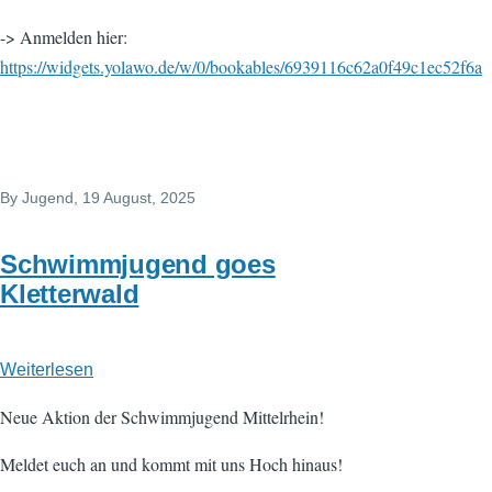
-> Anmelden hier:
https://widgets.yolawo.de/w/0/bookables/6939116c62a0f49c1ec52f6a
By
Jugend
, 19 August, 2025
Schwimmjugend goes
Kletterwald
Weiterlesen
über
Schwimmjugend
Neue Aktion der Schwimmjugend Mittelrhein!
goes
Kletterwald
Meldet euch an und kommt mit uns Hoch hinaus!