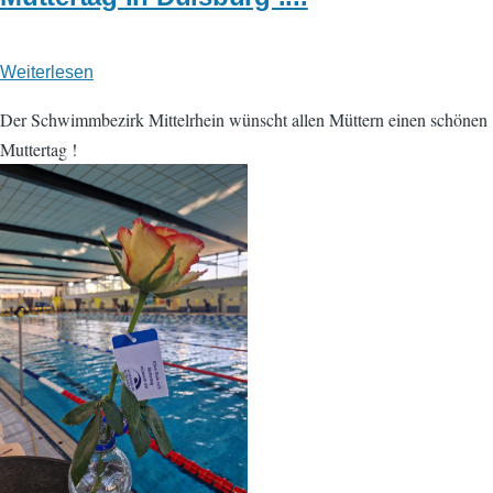
Weiterlesen
über
Muttertag
Der Schwimmbezirk Mittelrhein wünscht allen Müttern einen schönen
in
Muttertag !
Duisburg
....