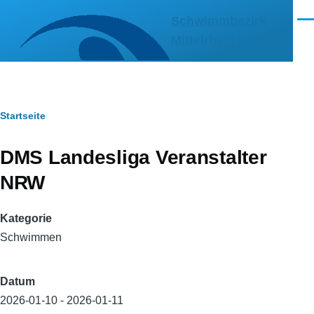
Direkt zum Inhalt
Schwimmbezirk
Men
Mittelrhein e.V.
Pfadnavigation
Startseite
DMS Landesliga Veranstalter
NRW
Kategorie
Schwimmen
Datum
2026-01-10
-
2026-01-11