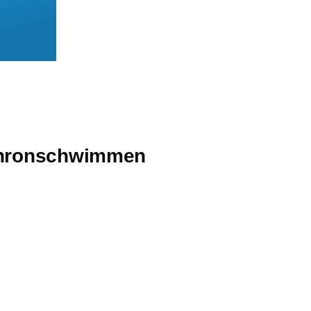
ein e.V.
nchronschwimmen