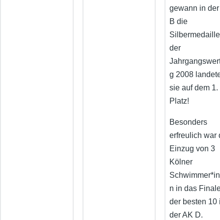
gewann in der
B die
Silbermedaille
der
Jahrgangswer
g 2008 landet
sie auf dem 1.
Platz!
Besonders
erfreulich war 
Einzug von 3
Kölner
Schwimmer*i
n in das Final
der besten 10 
der AK D.