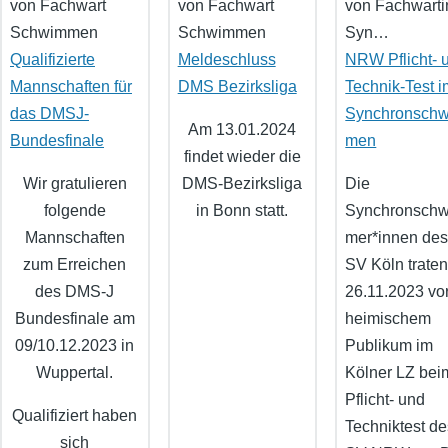
von
Fachwart
von
Fachwart
von
Fachwarti
Schwimmen
Schwimmen
Syn…
Qualifizierte
Meldeschluss
NRW Pflicht- 
Mannschaften für
DMS Bezirksliga
Technik-Test i
das DMSJ-
Synchronsch
Am 13.01.2024
Bundesfinale
men
findet wieder die
Wir gratulieren
DMS-Bezirksliga
Die
folgende
in Bonn statt.
Synchronsch
Mannschaften
mer*innen des
zum Erreichen
SV Köln trate
des DMS-J
26.11.2023 vo
Bundesfinale am
heimischem
09/10.12.2023 in
Publikum im
Wuppertal.
Kölner LZ bei
Pflicht- und
Qualifiziert haben
Techniktest de
sich