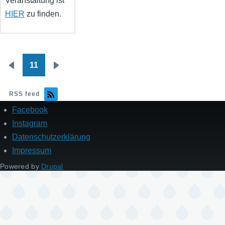
Veranstaltung ist
HIER
zu finden.
11
Seitennummerierung
Vorherige
Nächste
Seite
Seite
RSS feed
Facebook
Fußzeile
Instagram
Datenschutzerklärung
Impressum
Powered by
Drupal