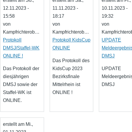
erstellt am
So.,
erstellt am
Sa.,
erstellt am
Fr.,
12.11.2023 -
11.11.2023 -
10.11.2023 -
15:58
18:17
19:32
von
von
von
Kampfrichterob…
Kampfrichterob…
Kampfrichter
Protokoll
Protokoll KidsCup
UPDATE
DMSJ/Staffel-WK
ONLINE
Meldeergebni
ONLINE !
DMSJ
Das Protokoll des
Das Protokoll der
KidsCup 2023
UPDATE
diesjährigen
Bezirksfinale
Meldeergebnis
DMSJ sowie der
Mittelrhein ist
DMSJ
Staffel-WK ist
ONLINE !
ONLINE.
erstellt am
Mi.,