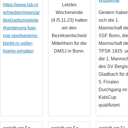
Wuppertal
https://www.lsb.nr
Letztes
w/medien/news/ar
Wochenende
Gestern habe
tikel/uebungsleite
(4./5.11.23) hatten
sich die 1.
rfoerderung-fuer-
wir den
Mannschaft d
nrw-sportvereine-
Bezirksentscheid
SSF Bonn, die
bleibt-in-voller-
Mittelrhein für die
Mannschaft de
hoehe-erhalten
DMSJ in Bonn.
TPSK 1925 u
die 1. Mannsc
des SV Bergi
Gladbach für 
5. Finalen
Durchgang im
KidsCup
qualifiziert.