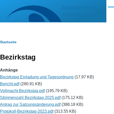
Direkt zum Inhalt
Schwimmbezirk
Men
Mittelrhein e.V.
Pfadnavigation
Startseite
Bezirkstag
Anhänge
Bezirkstag Einladung und Tagesordnung
(17.97 KB)
Bericht.pdf
(280.91 KB)
Vollmacht-Bezirkstag.pdf
(195.79 KB)
Stimmenzahl Bezirkstag 2025.pdf
(175.12 KB)
Antrag zur Satzungsänderung.pdf
(388.18 KB)
Protokoll-Bezirkstag-2023.pdf
(313.55 KB)