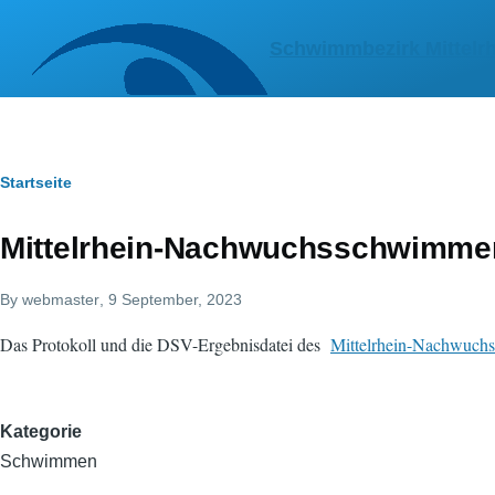
Direkt zum Inhalt
Schwimmbezirk Mittelrh
Pfadnavigation
Startseite
Mittelrhein-Nachwuchsschwimmen 
By
webmaster
, 9 September, 2023
Das Protokoll und die DSV-Ergebnisdatei des
Mittelrhein-Nachwuch
Kategorie
Schwimmen