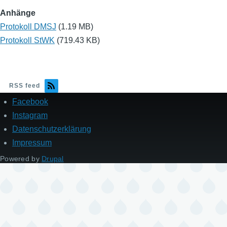
Anhänge
Protokoll DMSJ
(1.19 MB)
Protokoll StWK
(719.43 KB)
RSS feed
Facebook
Fußzeile
Instagram
Datenschutzerklärung
Impressum
Powered by
Drupal