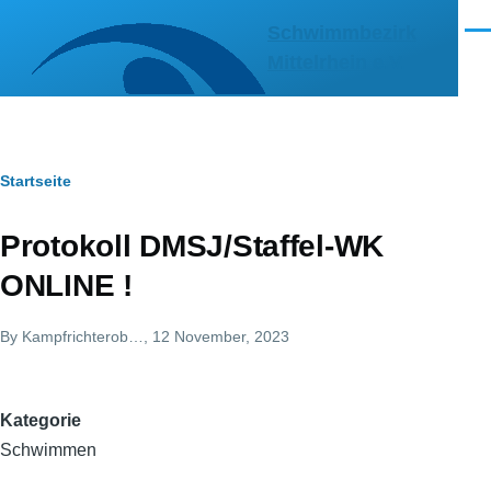
Direkt zum Inhalt
Schwimmbezirk
Men
Mittelrhein e.V.
Pfadnavigation
Startseite
Protokoll DMSJ/Staffel-WK
ONLINE !
By
Kampfrichterob…
, 12 November, 2023
Kategorie
Schwimmen